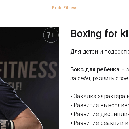
Pride Fitness
Boxing for k
Для детей и подростко
Бокс для ребенка
– э
за себя, развить свое
▪️ Закалка характера 
▪️ Развитие вынослив
▪️ Развитие дисципл
▪️ Развитие реакции