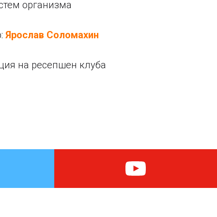
истем организма
р:
Ярослав Соломахин
ция на ресепшен клуба