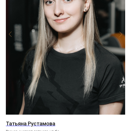
Татьяна Рустамова
Ан