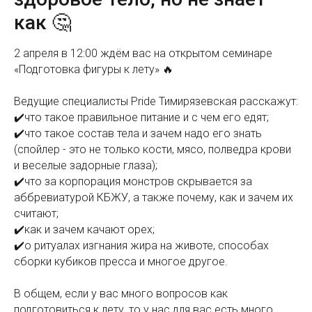
как 🤔
2 апреля в 12:00 ждём вас на открытом семинаре
«Подготовка фигуры к лету» 🔥
Ведущие специалисты Pride Тимирязевская расскажут:
✔️что такое правильное питание и с чем его едят;
✔️что такое состав тела и зачем надо его знать
(спойлер - это не только кости, мясо, полведра крови
и веселые задорные глаза);
✔️что за корпорация монстров скрывается за
аббревиатурой КБЖУ, а также почему, как и зачем их
считают;
✔️как и зачем качают орех;
✔️о ритуалах изгнания жира на животе, способах
сборки кубиков пресса и многое другое.
В общем, если у вас много вопросов как
подготовиться к лету, то у нас для вас есть много