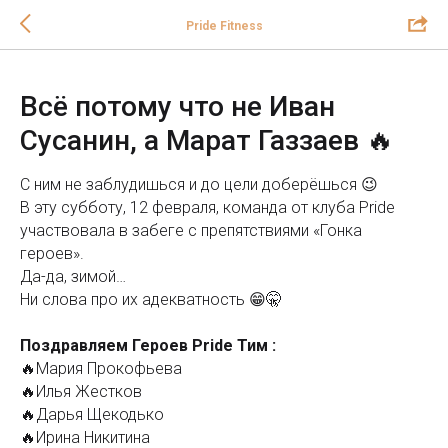
Pride Fitness
Всё потому что не Иван
Сусанин, а Марат Газзаев 🔥
С ним не заблудишься и до цели доберёшься 😉
В эту субботу, 12 февраля, команда от клуба Pride
участвовала в забеге с препятствиями «Гонка
героев».
Да-да, зимой…
Ни слова про их адекватность 😁🤫
Поздравляем Героев Pride Тим :
🔥Мария Прокофьева
🔥Илья Жестков
🔥Дарья Щекодько
🔥Ирина Никитина