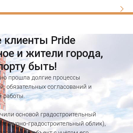
клиенты Pride
ное и жители города,
порту быть!
но прошла долгие процессы
й, обязательных согласований и
 работы.
учили основой градостроительный
итектурно-градостроительный облик),
озводимый объект с учётом его