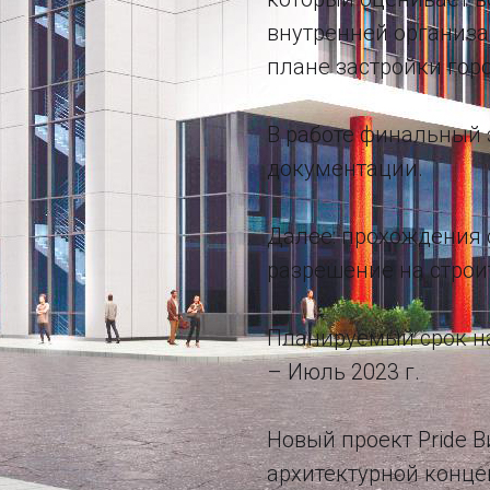
внутренней организ
плане застройки горо
В работе финальный 
документации.
Далее: прохождения 
разрешение на строи
Планируемый срок н
– Июль 2023 г.
Новый проект Pride 
архитектурной конце