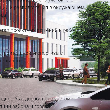
ации и расположения в окружающем
да.
этап проектных решений и рабочей
строительной экспертизы и
тельство.
ачала строительно-монтажных работ
Видное был доработан с учетом
пции района и города.