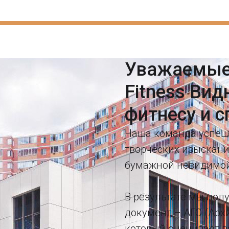
Уважаемые 
Fitness Вид
фитнесу и с
Наша команда успеш
творческих изыскани
бумажной невидимой
В результате мы пол
документ – АГО (Арх
который оценивает в