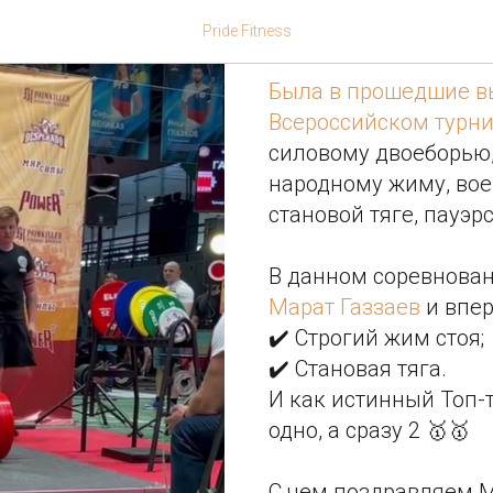
Вот уж дей
Pride Fitness
Была в прошедшие вы
Всероссийском турни
силовому двоеборью
народному жиму, вое
становой тяге, пауэр
В данном соревнова
Марат Газзаев
и впер
✔️ Строгий жим стоя;
✔️ Становая тяга.
И как истинный Топ-т
одно, а сразу 2 🥇🥇
С чем поздравляем М