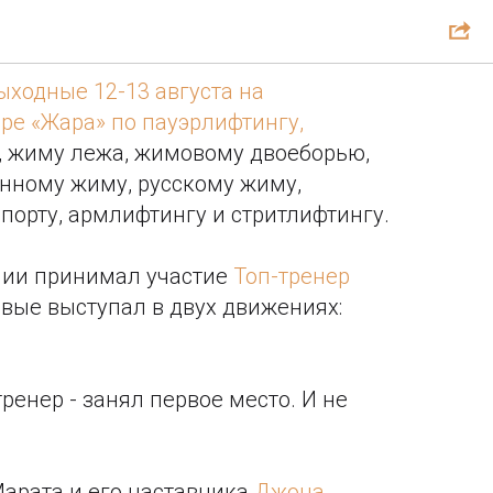
ствительно «Жара»😅
ходные 12-13 августа на
ре «Жара» по пауэрлифтингу,
, жиму лежа, жимовому двоеборью,
нному жиму, русскому жиму,
спорту, армлифтингу и стритлифтингу.
нии принимал участие
Топ-тренер
вые выступал в двух движениях:
ренер - занял первое место. И не
арата и его наставника
Джона