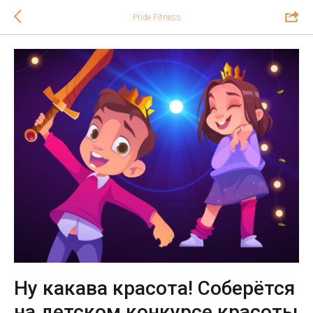
Pride Fitness
Ну какава красота! Соберётся
на детском конкурсе красоты