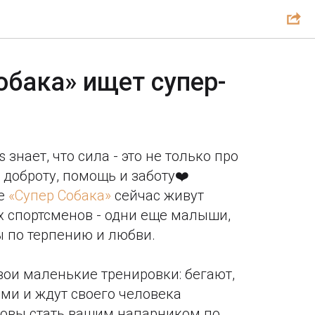
обака» ищет супер-
s знает, что сила - это не только про
 доброту, помощь и заботу❤️
те
«Супер Собака»
сейчас живут
х спортсменов - одни еще малыши,
 по терпению и любви.
вои маленькие тренировки: бегают,
ами и ждут своего человека
товы стать вашим напарником по