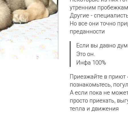
утренним пробежкам
Другие - специалисты
Но все они точно п
преданности
Если вы давно дума
Это он.
Инфа 100%
Приезжайте в приют 
познакомьтесь, погу
А если пока не може
просто приехать, выг
тепла и движения