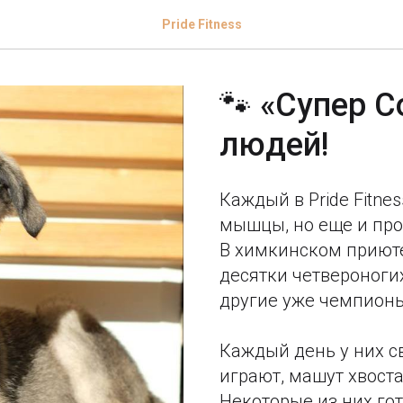
Pride Fitness
🐾 «Супер С
людей!
Каждый в Pride Fitnes
мышцы, но еще и про
В химкинском прию
десятки четвероноги
другие уже чемпионы
Каждый день у них с
играют, машут хвост
Некоторые из них го