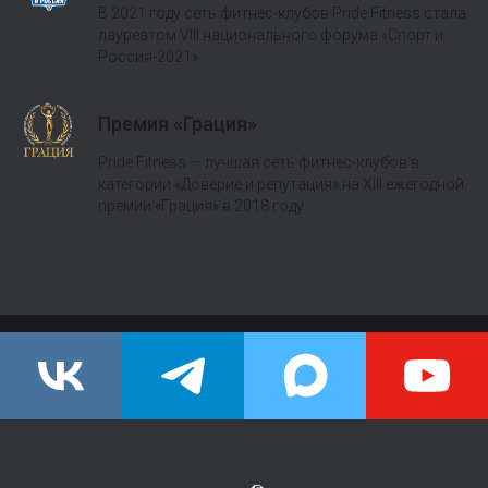
В 2021 году сеть фитнес-клубов Pride Fitness стала
лауреатом VIII национального форума «Спорт и
Россия-2021».
Премия «Грация»
Pride Fitness — лучшая сеть фитнес-клубов в
категории «Доверие и репутация» на XIII ежегодной
премии «Грация» в 2018 году.