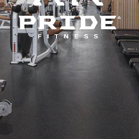
Клубы и проекты
Сеть фитнес-клубов Pride Fitness™ основана
в 2010 году и входит в группу компаний
®
Pride United
. Холдинг объединяет фитнес-
клубы полного формата в Москве и
Подмосковье, а также спортивные проекты
для взрослых и детей.