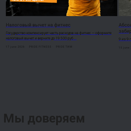
Налоговый вычет на фитнес
Абсо
забир
Государство компенсирует часть расходов на фитнес — оформите
налоговый вычет и верните до 19 500 руб ...
9 из 9 
17 june 2026
PRIDE FITNESS
PRIDE ТИМ
15 june