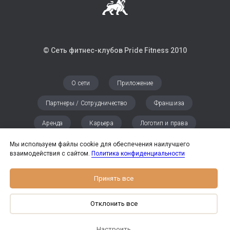
© Сеть фитнес-клубов Pride Fitness 2010
О сети
Приложение
Партнеры / Сотрудничество
Франшиза
Аренда
Карьера
Логотип и права
Группа Компаний Pride United
Мы используем файлы cookie для обеспечения наилучшего
взаимодействия с сайтом.
Политика конфиденциальности
Политика в отношении обработки персональных данных
Принять все
Согласие на обработку персональных данных
Отклонить все
АО «ИК «Вектор», 123557, г. Москва, ул. Климашкина 19. ИНН:
Настроить
7710456930, КПП: 770301001, ОГРН: 1037710019555