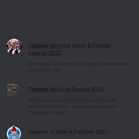
Премия Moscow Sport & Fitness
Awards-2025
Фестиваль Pride Sport Fest победил в номинации
«Открытие года».
Премия Best For Beauty 2024
Группа компаний Pride United и сеть фитнес-
клубов Pride Fitness - лауреат в номинации
"Ребрендинг года".
Премия «Спорт и Россия-2021»